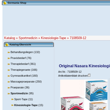
Germania Shop
Katalog
»
Sportmedizin
»
Kinesiologie-Tape
»
7108509-12
Katalog-Übersicht
Behandlungsliegen
(132)
Praxisbedarf
(76)
Therapiebedarf
(361)
Original Nasara Kinesiologi
Therapiegeraete
(166)
Art.Nr.: 7108509-12
Gymnastikartikel
(160)
Artikeldatenblatt drucken
Massagepraeparate
(250)
Praeparate
(36)
Sportmedizin
(95)
Sport-Tape
(11)
Kinesiologie-Tape
(15)