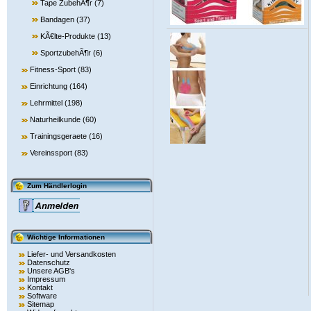
Tape ZubehÃ¶r
(7)
Bandagen
(37)
KÃ€lte-Produkte
(13)
SportzubehÃ¶r
(6)
Fitness-Sport
(83)
Einrichtung
(164)
Lehrmittel
(198)
Naturheilkunde
(60)
Trainingsgeraete
(16)
Vereinssport
(83)
Zum Händlerlogin
Wichtige Informationen
Liefer- und Versandkosten
Datenschutz
Unsere AGB's
Impressum
Kontakt
Software
Sitemap