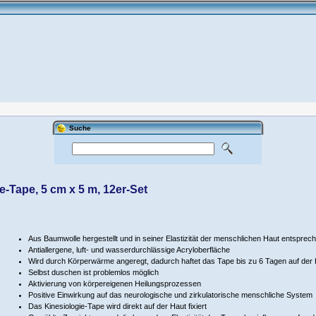
Suche
e-Tape, 5 cm x 5 m, 12er-Set
Aus Baumwolle hergestellt und in seiner Elastizität der menschlichen Haut entsprec
Antiallergene, luft- und wasserdurchlässige Acryloberfläche
Wird durch Körperwärme angeregt, dadurch haftet das Tape bis zu 6 Tagen auf der
Selbst duschen ist problemlos möglich
Aktivierung von körpereigenen Heilungsprozessen
Positive Einwirkung auf das neurologische und zirkulatorische menschliche System
Das Kinesiologie-Tape wird direkt auf der Haut fixiert