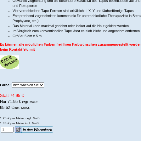
Gewählte Zugrichtung und die besondere Elastizität des Tapes beeinflussen auf und 
und Rezeptoren
Vier verschiedene Tape-Formen sind erhältlich: I, X, Y und fächerförmige Tapes
Entsprechend zugeschnitten kommen sie für unterschiedliche Therapieziele in Betra
Prophylaxe, etc.)
Das Material kann maximal gedehnt oder locker auf die Haut geklebt werden
Im Vergleich zum konventionellen Tape lässt es sich leicht und angenehm entfernen
Größe: 5 cm x 5 m
Es können alle möglichen Farben frei Ihren Farbwünschen zusammengestellt werden. 
beim Kontaktfeld mit
Farbe:
Statt 74.95 €
Nur 71.95 €
zzgl. MwSt.
85.62 €
incl. MwSt.
1.20 € pro Meter
zzgl. MwSt.
1.43 € pro Meter
incl. MwSt.