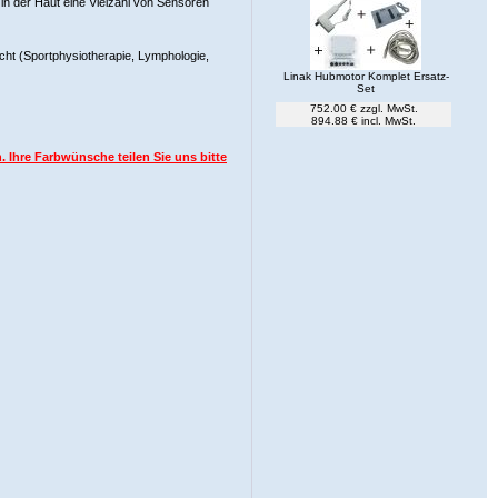
in der Haut eine Vielzahl von Sensoren
cht (Sportphysiotherapie, Lymphologie,
Linak Hubmotor Komplet Ersatz-
Set
752.00 € zzgl. MwSt.
894.88 € incl. MwSt.
Ihre Farbwünsche teilen Sie uns bitte