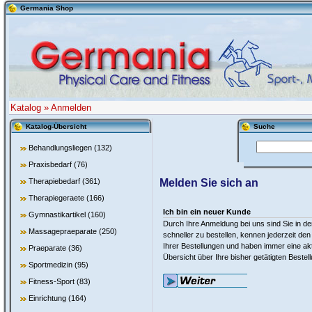
Germania Shop
Katalog
»
Anmelden
Katalog-Übersicht
Suche
Behandlungsliegen
(132)
Praxisbedarf
(76)
Therapiebedarf
(361)
Melden Sie sich an
Therapiegeraete
(166)
Ich bin ein neuer Kunde
Gymnastikartikel
(160)
Durch Ihre Anmeldung bei uns sind Sie in de
Massagepraeparate
(250)
schneller zu bestellen, kennen jederzeit den
Ihrer Bestellungen und haben immer eine akt
Praeparate
(36)
Übersicht über Ihre bisher getätigten Bestel
Sportmedizin
(95)
Fitness-Sport
(83)
Einrichtung
(164)