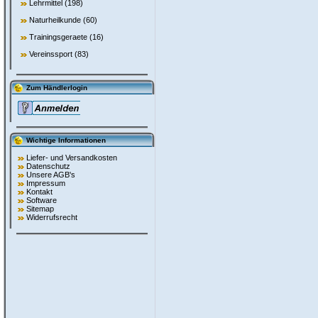
Lehrmittel
(198)
Naturheilkunde
(60)
Trainingsgeraete
(16)
Vereinssport
(83)
Zum Händlerlogin
Wichtige Informationen
Liefer- und Versandkosten
Datenschutz
Unsere AGB's
Impressum
Kontakt
Software
Sitemap
Widerrufsrecht