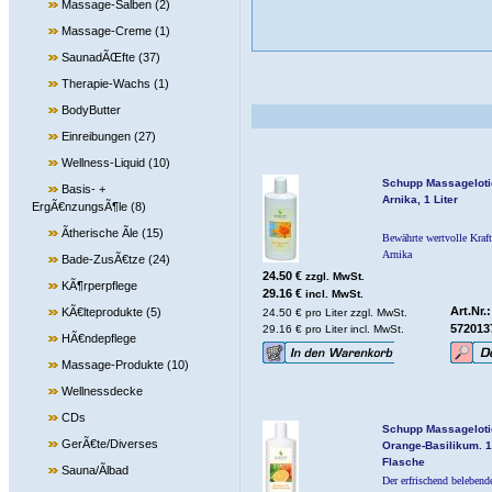
Massage-Salben
(2)
Massage-Creme
(1)
SaunadÃŒfte
(37)
Therapie-Wachs
(1)
BodyButter
Einreibungen
(27)
Wellness-Liquid
(10)
Schupp Massageloti
Basis- +
Arnika, 1 Liter
ErgÃ€nzungsÃ¶le
(8)
Ãtherische Ãle
(15)
Bewährte wertvolle Kraft
Arnika
Bade-ZusÃ€tze
(24)
24.50 €
zzgl. MwSt.
KÃ¶rperpflege
29.16 €
incl. MwSt.
Art.Nr.:
KÃ€lteprodukte
(5)
24.50 € pro Liter zzgl. MwSt.
572013
29.16 € pro Liter incl. MwSt.
HÃ€ndepflege
Massage-Produkte
(10)
Wellnessdecke
CDs
Schupp Massageloti
GerÃ€te/Diverses
Orange-Basilikum. 1 
Flasche
Sauna/Ãlbad
Der erfrischend belebend