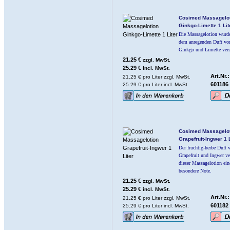
Cosimed Massagelot
Ginkgo-Limette 1 Lit
Die Massagelotion wurd
dem anregenden Duft vo
Ginkgo und Limette vers
21.25 €
zzgl. MwSt.
25.29 €
incl. MwSt.
Art.Nr.:
21.25 € pro Liter zzgl. MwSt.
601186
25.29 € pro Liter incl. MwSt.
Cosimed Massagelot
Grapefruit-Ingwer 1 L
Der fruchtig-herbe Duft 
Grapefruit und Ingwer ve
dieser Massagelotion ein
besondere Note.
21.25 €
zzgl. MwSt.
25.29 €
incl. MwSt.
Art.Nr.:
21.25 € pro Liter zzgl. MwSt.
601182
25.29 € pro Liter incl. MwSt.