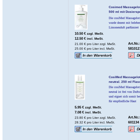
Cosimed Massagelot
500 ml mit Dosiersp
Die cosiMed Massagelot
wurde dezent mit beleb
Limonenduft parfümiert
10.50 €
zzgl. MwSt.
12.50 €
incl. MwSt.
Art.Nr.:
21.00 € pro Liter zzgl. MwSt.
581012
25.00 € pro Liter incl. MwSt.
CosiMed Massagelot
neutral. 250 ml Flas
Die cosiMed Massagelot
neutral ist frei von Dufts
und eignet sich somit be
für empfindliche Haut
5.95 €
zzgl. MwSt.
7.08 €
incl. MwSt.
Art.Nr.:
23.80 € pro Liter zzgl. MwSt.
601134
28.32 € pro Liter incl. MwSt.