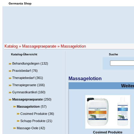
Germania Shop
Katalog
»
Massagepraeparate
»
Massagelotion
Katalog-Übersicht
Suche
Behandlungsliegen
(132)
Praxisbedarf
(76)
Therapiebedarf
(361)
Massagelotion
Therapiegeraete
(166)
Weite
Gymnastikartikel
(160)
Massagepraeparate
(250)
Massagelotion
(57)
Cosimed Produkte
(36)
Schupp Produkte
(21)
Massage-Oele
(42)
Cosimed Produkte