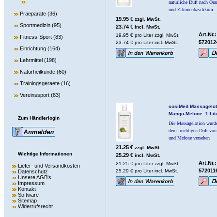
natürliche Duft nach Ora
und Zitronenbasilikum
Praeparate
(36)
19.95 €
zzgl. MwSt.
Sportmedizin
(95)
23.74 €
incl. MwSt.
Art.Nr.:
19.95 € pro Liter zzgl. MwSt.
Fitness-Sport
(83)
572012
23.74 € pro Liter incl. MwSt.
Einrichtung
(164)
Lehrmittel
(198)
Naturheilkunde
(60)
Trainingsgeraete
(16)
Vereinssport
(83)
cosiMed Massagelot
Mango-Melone. 1 Lit
Zum Händlerlogin
Die Massagelotion wurd
dem fruchtigen Duft vo
und Melone versehen
21.25 €
zzgl. MwSt.
Wichtige Informationen
25.29 €
incl. MwSt.
Art.Nr.:
21.25 € pro Liter zzgl. MwSt.
Liefer- und Versandkosten
572011
25.29 € pro Liter incl. MwSt.
Datenschutz
Unsere AGB's
Impressum
Kontakt
Software
Sitemap
Widerrufsrecht