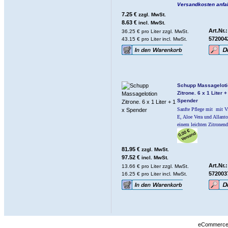
Versandkosten anfal
7.25 €
zzgl. MwSt.
8.63 €
incl. MwSt.
Art.Nr.:
36.25 € pro Liter zzgl. MwSt.
572004
43.15 € pro Liter incl. MwSt.
Schupp Massageloti
Zitrone. 6 x 1 Liter +
Spender
Sanfte Pflege mit
mit V
E, Aloe Vera und Allant
einem leichten Zitronend
81.95 €
zzgl. MwSt.
97.52 €
incl. MwSt.
Art.Nr.:
13.66 € pro Liter zzgl. MwSt.
572003
16.25 € pro Liter incl. MwSt.
eCommerce