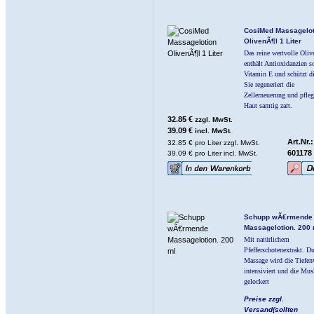
CosiMed Massagelot
OlivenÃ¶l 1 Liter
Das reine wertvolle Oliv
enthält Antioxidanzien s
Vitamin E und schützt d
Sie regeneriert die
Zellerneuerung und pfleg
Haut samtig zart.
32.85 €
zzgl. MwSt.
39.09 €
incl. MwSt.
Art.Nr.:
32.85 € pro Liter zzgl. MwSt.
601178
39.09 € pro Liter incl. MwSt.
Schupp wÃ€rmende
Massagelotion. 200 
Mit natürlichem
Pfefferschotenextrakt. Du
Massage wird die Tiefe
intensiviert und die Mus
gelockert
Preise zzgl.
Versand(sollten