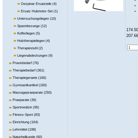
Oezpinar Ersatzteile
(4)
Ersatz Hubmotor-Set
(1)
Untersuchungsliegen
(10)
Spannbezuege
(12)
174.50
Kofferliegen
(5)
207.66
Holztherapieliegen
(4)
Therapiestuhl
(2)
Liegenabdeckungen
(9)
Praxisbedarf
(76)
Therapiebedarf
(361)
Therapiegeraete
(166)
Gymnastikartikel
(160)
Massagepraeparate
(250)
Praeparate
(36)
Sportmedizin
(95)
Fitness-Sport
(83)
Einrichtung
(164)
Lehrmittel
(198)
Naturheilkunde
(60)