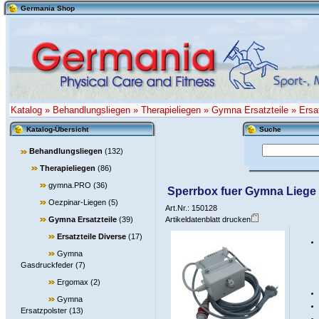
Germania Shop
Katalog
»
Behandlungsliegen
»
Therapieliegen
»
Gymna Ersatzteile
»
Ersa
Katalog-Übersicht
Suche
Behandlungsliegen
(132)
Therapieliegen
(86)
gymna.PRO
(36)
Sperrbox fuer Gymna Liege 
Oezpinar-Liegen
(5)
Art.Nr.: 150128
Gymna Ersatzteile
(39)
Artikeldatenblatt drucken
Ersatzteile Diverse
(17)
Gymna
Gasdruckfeder
(7)
Ergomax
(2)
Gymna
Ersatzpolster
(13)